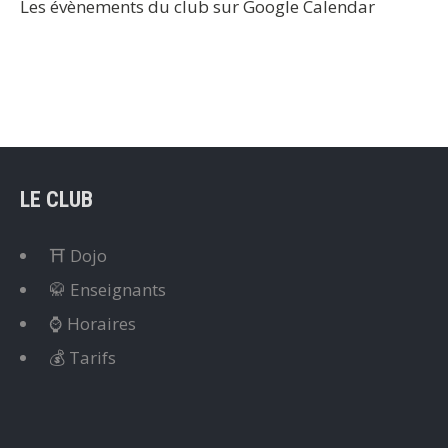
Les évènements du club sur Google Calendar
LE CLUB
⛩️ Dojo
🥋 Enseignants
⌚ Horaires
💰 Tarifs