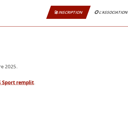
🚀 INSCRIPTION
💮 L’ASSOCIATIO
re 2025.
S
Sport remplit
.