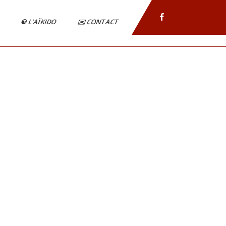
N
☯️ L’AÏKIDO
✉️ CONTACT